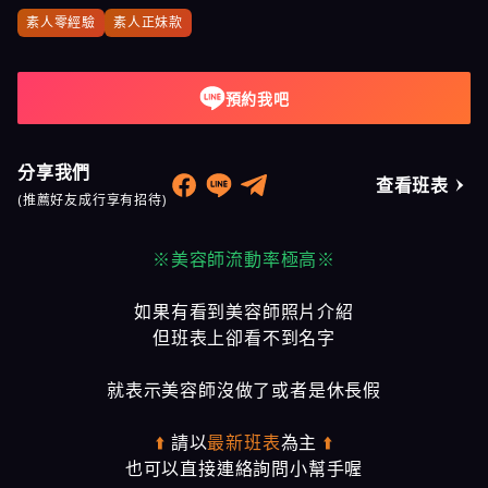
素人零經驗
素人正妹款
預約我吧
分享我們
查看班表
(推薦好友成行享有招待)
※美容師流動率極高※
如果有看到美容師照片介紹
但班表上卻看不到名字
就表示美容師沒做了或者是休長假
⬆️
請以
最新班表
為主
⬆️
也可以直接連絡詢問小幫手喔