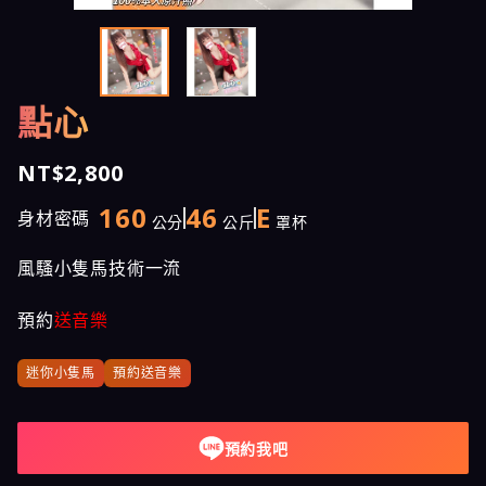
點心
NT$2,800
160
46
E
身材密碼
公分
公斤
罩杯
風騷小隻馬技術一流
預約
送音樂
迷你小隻馬
預約送音樂
預約我吧