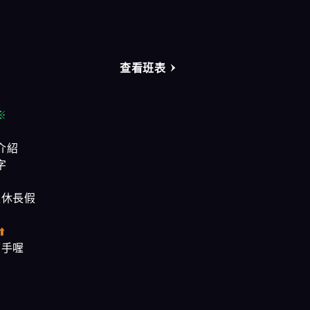
奇蹟會館
樂鑽會館
查看班表
大都會會館
農安會館
※
介紹
字
是休長假
⬆️
幫手喔