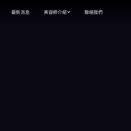
最新消息
美容師介紹
聯絡我們
頂妝會館
立即預約
即時預約現場選妃
王妃會館
0900-544-111
沁香閣會館
含香會館
LINE客服
手中情會館
立即來電
潘朵拉會館
微信客服
天上人間會館
愛寶會館
芯林會館