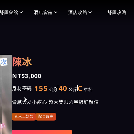
舒壓會館
酒店會館
酒店攻略
舒壓攻略
頂妝會館
便服店
禮服店玩法
王妃會館
禮服店
便服店玩法
沁香閣會館
制服店
制服店玩法
陳冰
含香會館
男模館
手中情會館
NT$3,000
潘朵拉會館
155
40
C
身材密碼
公分
公斤
罩杯
天上人間會館
骨感大尺小甜心 超大雙眼六星級好顏值
愛寶會館
素人正妹款
配合度高
芯林會館