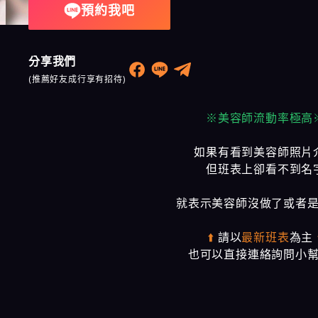
預約我吧
奇蹟會館
樂鑽會館
分享我們
大都會會館
(推薦好友成行享有招待)
農安會館
※美容師流動率極高
如果有看到美容師照片
但班表上卻看不到名
就表示美容師沒做了或者
⬆️
請以
最新班表
為主
也可以直接連絡詢問小