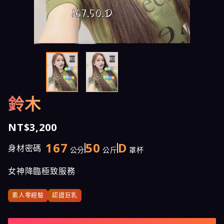
鈴木
NT$3,200
167
50
D
身材密碼
公分
公斤
罩杯
女神降臨極致服務
素人零經驗
認證巨乳