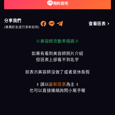
預約我吧
分享我們
查看班表
(推薦好友成行享有招待)
※美容師流動率極高※
如果有看到美容師照片介紹
但班表上卻看不到名字
就表示美容師沒做了或者是休長假
⬆️
請以
最新班表
為主
⬆️
也可以直接連絡詢問小幫手喔