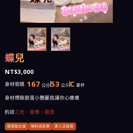
蝶兒
NT$3,000
167
53
C
身材密碼
公分
公斤
罩杯
身材標緻臉蛋小艷麗挑讓你心癢癢
約送
三光、音樂、陪洗
極限配合度
預約送音樂
素人正妹款