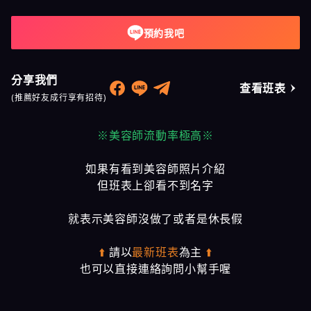
預約我吧
分享我們
查看班表
(推薦好友成行享有招待)
※美容師流動率極高※
如果有看到美容師照片介紹
但班表上卻看不到名字
就表示美容師沒做了或者是休長假
⬆️
請以
最新班表
為主
⬆️
也可以直接連絡詢問小幫手喔