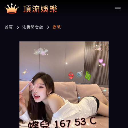
首頁
沁香閣會館
蝶兒