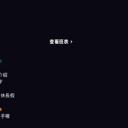
奇蹟會館
樂鑽會館
大都會會館
查看班表
農安會館
※
介紹
字
是休長假
⬆️
幫手喔