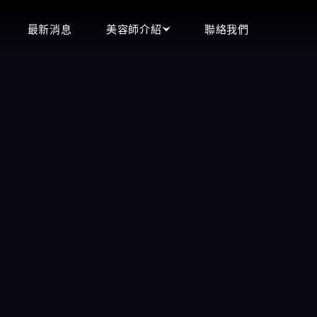
最新消息
美容師介紹
聯絡我們
頂妝會館
立即預約
即時預約現場選妃
王妃會館
0900-544-111
沁香閣會館
含香會館
LINE客服
手中情會館
立即來電
潘朵拉會館
微信客服
天上人間會館
愛寶會館
芯林會館