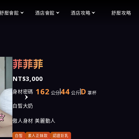
舒壓會館
酒店會館
酒店攻略
舒壓攻略
頂妝會館
便服店
禮服店玩法
王妃會館
禮服店
便服店玩法
沁香閣會館
制服店
制服店玩法
菲菲菲
含香會館
男模館
手中情會館
NT$3,000
潘朵拉會館
162
44
D
身材密碼
公分
公斤
罩杯
天上人間會館
白皙大奶
愛寶會館
傲人身材 美麗動人
芯林會館
白皙
素人正妹款
認證巨乳