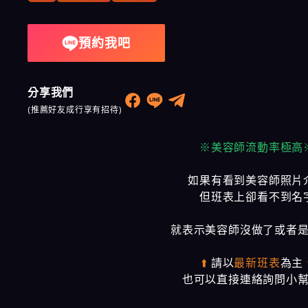
奇蹟會館
預約我吧
樂鑽會館
大都會會館
分享我們
農安會館
(推薦好友成行享有招待)
※美容師流動率極高
如果有看到美容師照片
但班表上卻看不到名
就表示美容師沒做了或者
⬆️
請以
最新班表
為主
也可以直接連絡詢問小