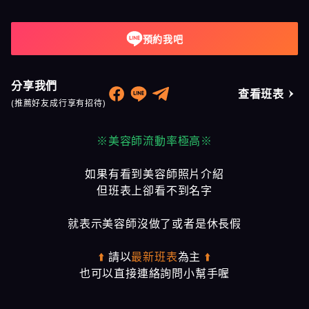
預約我吧
分享我們
查看班表
(推薦好友成行享有招待)
※美容師流動率極高※
如果有看到美容師照片介紹
但班表上卻看不到名字
就表示美容師沒做了或者是休長假
⬆️
請以
最新班表
為主
⬆️
也可以直接連絡詢問小幫手喔