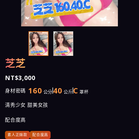
芝芝
NT$3,000
160
40
C
身材密碼
公分
公斤
罩杯
清秀少女 甜美女孩
配合度高
素人正妹款
配合度高