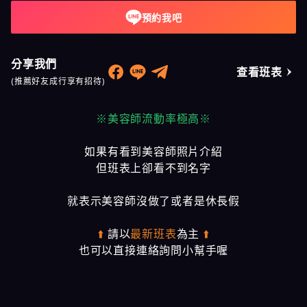
預約我吧
分享我們
查看班表
(推薦好友成行享有招待)
※美容師流動率極高※
如果有看到美容師照片介紹
但班表上卻看不到名字
就表示美容師沒做了或者是休長假
⬆️
請以
最新班表
為主
⬆️
也可以直接連絡詢問小幫手喔