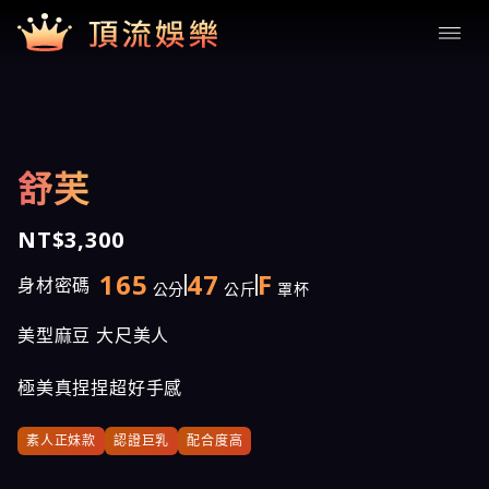
舒芙
NT$3,300
165
47
F
身材密碼
公分
公斤
罩杯
美型麻豆 大尺美人
極美真捏捏超好手感
素人正妹款
認證巨乳
配合度高