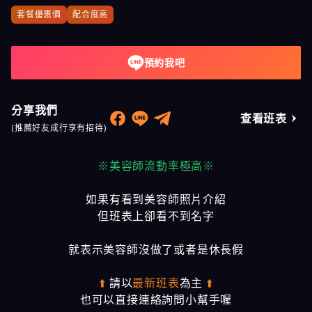
套餐優惠價
配合度高
預約我吧
分享我們
查看班表
(推薦好友成行享有招待)
※美容師流動率極高※
如果有看到美容師照片介紹
但班表上卻看不到名字
就表示美容師沒做了或者是休長假
⬆️
請以
最新班表
為主
⬆️
也可以直接連絡詢問小幫手喔