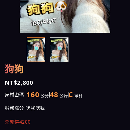
狗狗
NT$2,800
160
48
C
身材密碼
公分
公斤
罩杯
服務滿分 吃我吃我
套餐價4200