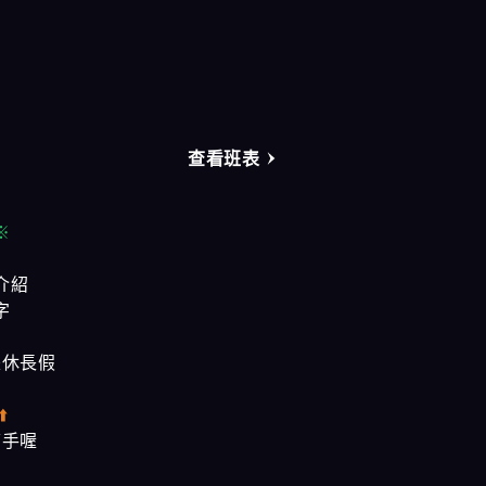
奇蹟會館
樂鑽會館
大都會會館
查看班表
農安會館
※
介紹
字
是休長假
⬆️
幫手喔