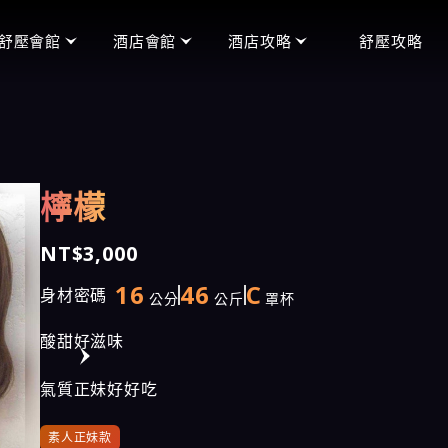
舒壓會館
酒店會館
酒店攻略
舒壓攻略
頂妝會館
便服店
禮服店玩法
王妃會館
禮服店
便服店玩法
沁香閣會館
制服店
制服店玩法
檸檬
含香會館
男模館
手中情會館
NT$3,000
潘朵拉會館
16
46
C
身材密碼
公分
公斤
罩杯
天上人間會館
酸甜好滋味
愛寶會館
氣質正妹好好吃
芯林會館
素人正妹款