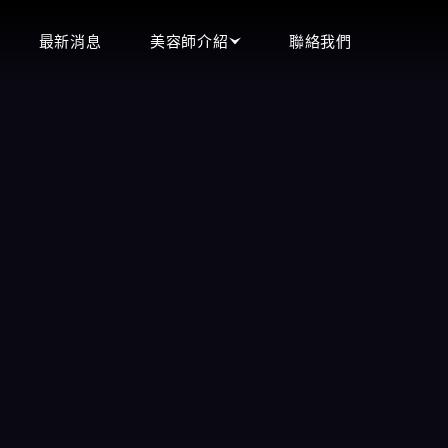
最新消息
美容師介紹
聯絡我們
頂妝會館
立即預約
即時預約現場選妃
王妃會館
0900-544-111
沁香閣會館
含香會館
LINE客服
手中情會館
立即來電
潘朵拉會館
微信客服
天上人間會館
愛寶會館
芯林會館