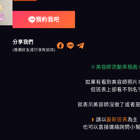
奇蹟會館
預約我吧
樂鑽會館
大都會會館
分享我們
農安會館
(推薦好友成行享有招待)
※美容師流動率極高
如果有看到美容師照片
但班表上卻看不到名
就表示美容師沒做了或者
⬆️
請以
最新班表
為主
也可以直接連絡詢問小