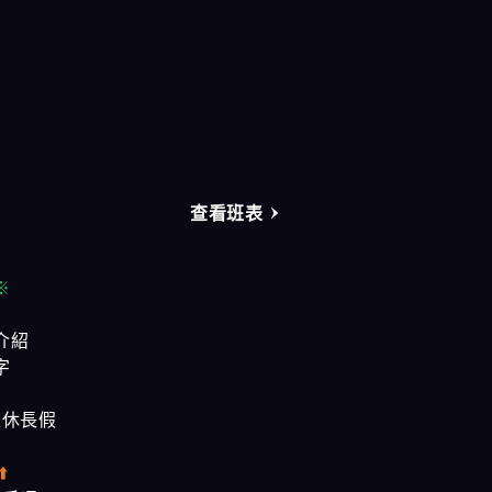
奇蹟會館
樂鑽會館
大都會會館
農安會館
查看班表
※
介紹
字
是休長假
⬆️