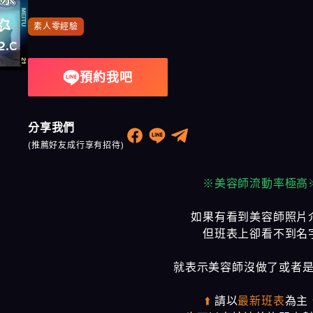
奇蹟會館
素人零經驗
樂鑽會館
預約我吧
大都會會館
農安會館
分享我們
(推薦好友成行享有招待)
※美容師流動率極高
如果有看到美容師照片
但班表上卻看不到名
就表示美容師沒做了或者
⬆️
請以
最新班表
為主