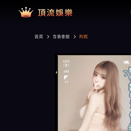
首頁
含香會館
昀熙