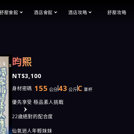
舒壓會館
酒店會館
酒店攻略
舒壓攻略
頂妝會館
便服店
禮服店玩法
王妃會館
禮服店
便服店玩法
沁香閣會館
制服店
制服店玩法
昀熙
含香會館
男模館
手中情會館
NT$3,100
潘朵拉會館
155
43
C
身材密碼
公分
公斤
罩杯
天上人間會館
優先享受 極品素人挑戰
愛寶會館
22歲絕對的配合度
芯林會館
仙氣迷人年輕妹妹