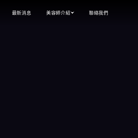
最新消息
美容師介紹
聯絡我們
頂妝會館
立即預約
即時預約現場選妃
王妃會館
0900-544-111
沁香閣會館
含香會館
LINE客服
手中情會館
立即來電
潘朵拉會館
微信客服
天上人間會館
愛寶會館
芯林會館