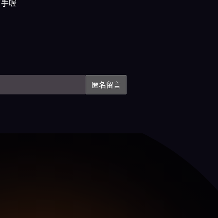
幫手喔
匿名留言