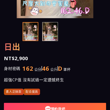
日出
NT$2,900
162
46
D
身材密碼
公分
公斤
罩杯
超強CP值 沒有試過一定遺憾終生
素人正妹款
配合度高
預約我吧