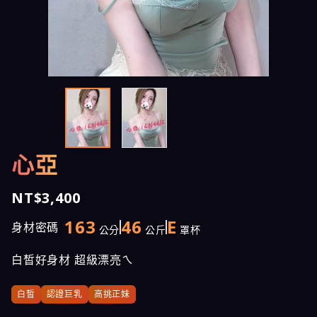
心亞
NT$3,400
163
46
E
身材密碼
公分
公斤
罩杯
白皙好身材 超級漂亮ㄟ
白皙
認證巨乳
高挑正妹