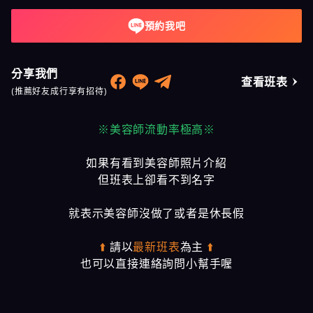
預約我吧
分享我們
查看班表
(推薦好友成行享有招待)
※美容師流動率極高※
如果有看到美容師照片介紹
但班表上卻看不到名字
就表示美容師沒做了或者是休長假
⬆️
請以
最新班表
為主
⬆️
也可以直接連絡詢問小幫手喔