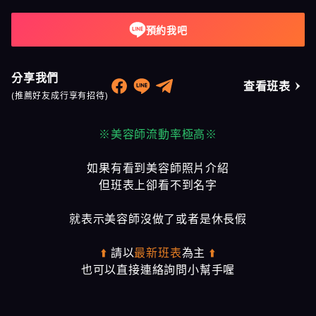
預約我吧
分享我們
查看班表
(推薦好友成行享有招待)
※美容師流動率極高※
如果有看到美容師照片介紹
但班表上卻看不到名字
就表示美容師沒做了或者是休長假
⬆️
請以
最新班表
為主
⬆️
也可以直接連絡詢問小幫手喔