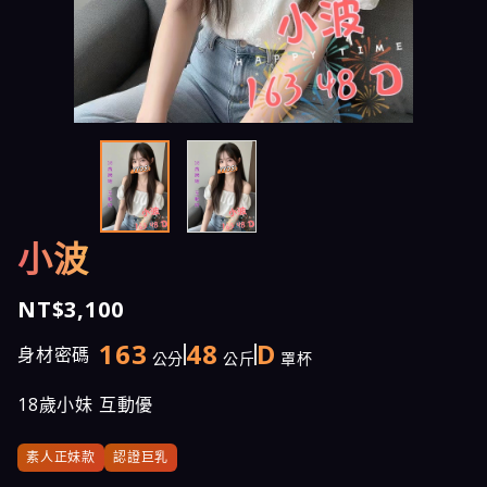
小波
NT$3,100
163
48
D
身材密碼
公分
公斤
罩杯
18歲小妹 互動優
素人正妹款
認證巨乳