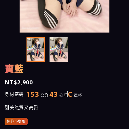
寶藍
NT$2,900
153
43
C
身材密碼
公分
公斤
罩杯
甜美氣質又高雅
迷你小隻馬