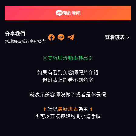
預約我吧
分享我們
查看班表
(推薦好友成行享有招待)
※美容師流動率極高※
如果有看到美容師照片介紹
但班表上卻看不到名字
就表示美容師沒做了或者是休長假
⬆️
請以
最新班表
為主
⬆️
也可以直接連絡詢問小幫手喔