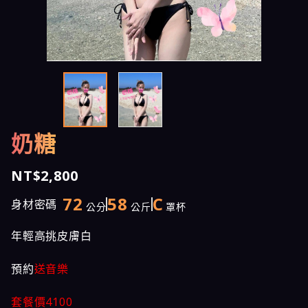
奶糖
NT$2,800
72
58
C
身材密碼
公分
公斤
罩杯
年輕高挑皮膚白
預約
送音樂
套餐價4100