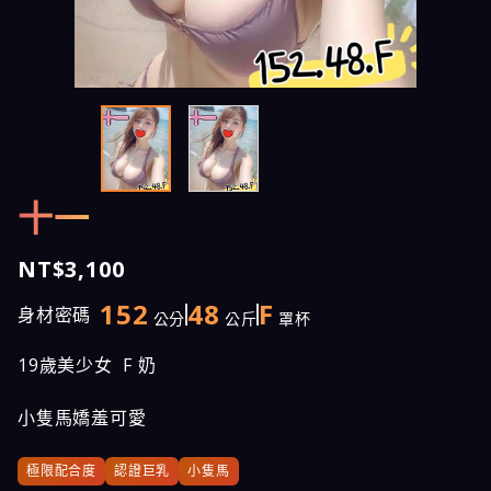
十一
NT$3,100
152
48
F
身材密碼
公分
公斤
罩杯
19歲美少女 F 奶
小隻馬嬌羞可愛
極限配合度
認證巨乳
小隻馬