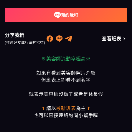
預約我吧
分享我們
查看班表
(推薦好友成行享有招待)
※美容師流動率極高※
如果有看到美容師照片介紹
但班表上卻看不到名字
就表示美容師沒做了或者是休長假
⬆️
請以
最新班表
為主
⬆️
也可以直接連絡詢問小幫手喔