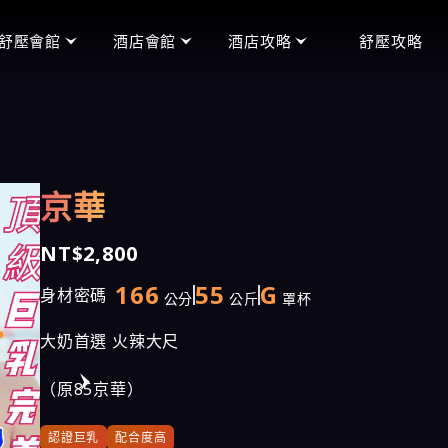
舒壓會館
酒店會館
酒店攻略
舒壓攻略
頂妝會館
便服店
禮服店玩法
王妃會館
禮服店
便服店玩法
沁香閣會館
制服店
制服店玩法
京華
含香會館
男模館
手中情會館
NT$2,800
潘朵拉會館
166
55
G
身材密碼
公分
公斤
罩杯
天上人間會館
大奶首選 火辣大尺
愛寶會館
（原85京華）
芯林會館
認證巨乳
配合度高