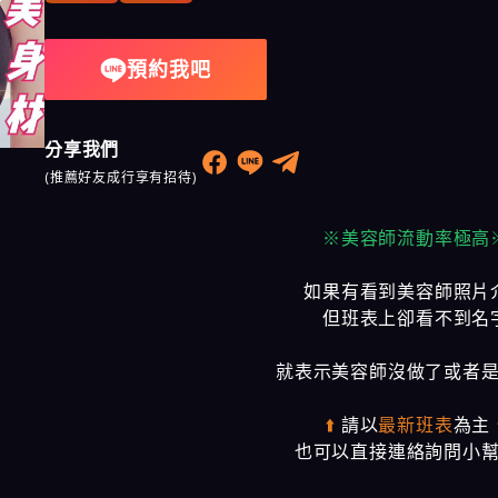
奇蹟會館
預約我吧
樂鑽會館
大都會會館
分享我們
農安會館
(推薦好友成行享有招待)
※美容師流動率極高
如果有看到美容師照片
但班表上卻看不到名
就表示美容師沒做了或者
⬆️
請以
最新班表
為主
也可以直接連絡詢問小