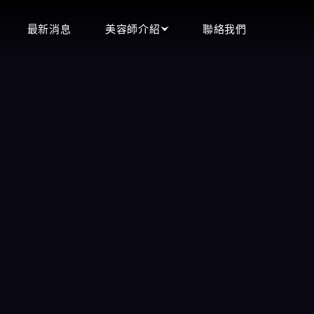
最新消息
美容師介紹
聯絡我們
頂妝會館
立即預約
即時預約現場選妃
王妃會館
0900-544-111
沁香閣會館
含香會館
LINE客服
手中情會館
立即來電
潘朵拉會館
微信客服
天上人間會館
愛寶會館
芯林會館