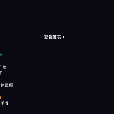
奇蹟會館
樂鑽會館
大都會會館
查看班表
農安會館
※
介紹
字
是休長假
⬆️
幫手喔